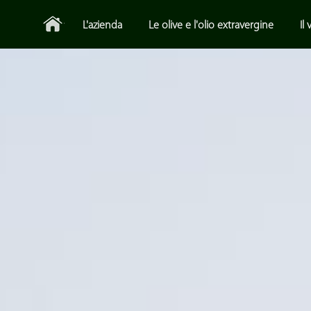
L'azienda
Le olive e l'olio extravergine
Il 